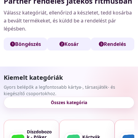
Partner rendelés játékos ritmusban
Válassz kategóriát, ellenőrizd a készletet, tedd kosárba
a bevált termékeket, és küldd be a rendelést pár
lépésben.
Böngészés
Kosár
Rendelés
Kiemelt kategóriák
Gyors belépők a legfontosabb kártya-, társasjáték- és
kiegészítő csoportokhoz.
Összes kategória
Díszdobozo
k - Póker
Kártyák