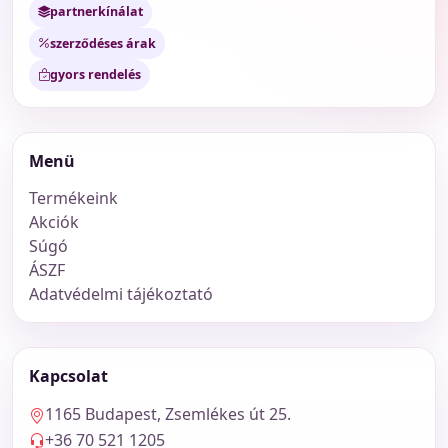
partnerkínálat
szerződéses árak
gyors rendelés
Menü
Termékeink
Akciók
Súgó
ÁSZF
Adatvédelmi tájékoztató
Kapcsolat
1165 Budapest, Zsemlékes út 25.
+36 70 521 1205