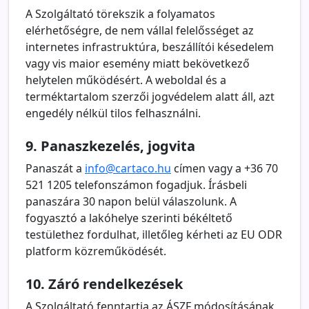
A Szolgáltató törekszik a folyamatos
elérhetőségre, de nem vállal felelősséget az
internetes infrastruktúra, beszállítói késedelem
vagy vis maior esemény miatt bekövetkező
helytelen működésért. A weboldal és a
terméktartalom szerzői jogvédelem alatt áll, azt
engedély nélkül tilos felhasználni.
9. Panaszkezelés, jogvita
Panaszát a
info@cartaco.hu
címen vagy a +36 70
521 1205 telefonszámon fogadjuk. Írásbeli
panaszára 30 napon belül válaszolunk. A
fogyasztó a lakóhelye szerinti békéltető
testülethez fordulhat, illetőleg kérheti az EU ODR
platform közreműködését.
10. Záró rendelkezések
A Szolgáltató fenntartja az ÁSZF módosításának