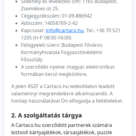
Székhely és levelezési cím: 1165 Budapest,
Zsemlékes út 25.
Cégjegyzékszám: 01-09-886942
Adószám: 14058769-2-42
Kapcsolat:
info@cartaco.hu
, Tel.: +36 70 521
1205 (H-P 08:00-16:00)
Felügyeleti szerv: Budapest Főváros
Kormányhivatala Fogyasztóvédelmi
Főosztály
A szerződés nyelve: magyar, elektronikus
formában kerül megkötésre.
A jelen ÁSZF a Cartaco.hu weboldalon leadott
valamennyi megrendelésre alkalmazandó. A
honlap használatával Ön elfogadja a feltételeket.
2. A szolgáltatás tárgya
A Cartaco.hu szerződött partnerek számára
biztosít kártyajátékok, társasjátékok, puzzle